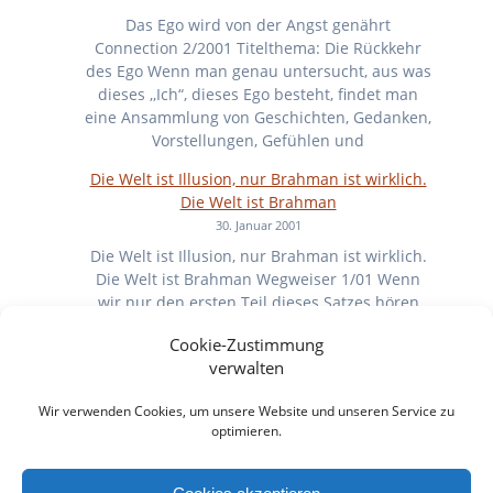
Das Ego wird von der Angst genährt
Connection 2/2001 Titelthema: Die Rückkehr
des Ego Wenn man genau untersucht, aus was
dieses ,,Ich“, dieses Ego besteht, findet man
eine Ansammlung von Geschichten, Gedanken,
Vorstellungen, Gefühlen und
Die Welt ist Illusion, nur Brahman ist wirklich.
Die Welt ist Brahman
30. Januar 2001
Die Welt ist Illusion, nur Brahman ist wirklich.
Die Welt ist Brahman Wegweiser 1/01 Wenn
wir nur den ersten Teil dieses Satzes hören
und realisieren, bleiben wir in einer sehr
Cookie-Zustimmung
subtilen Form der
verwalten
Geschenk der Leere
Wir verwenden Cookies, um unsere Website und unseren Service zu
30. Juni 2000
optimieren.
Geschenk der Leere Was macht für dich die
Qualität eines erwachten Lebens aus?
Leichtigkeit kommt mir als Erstes. Die