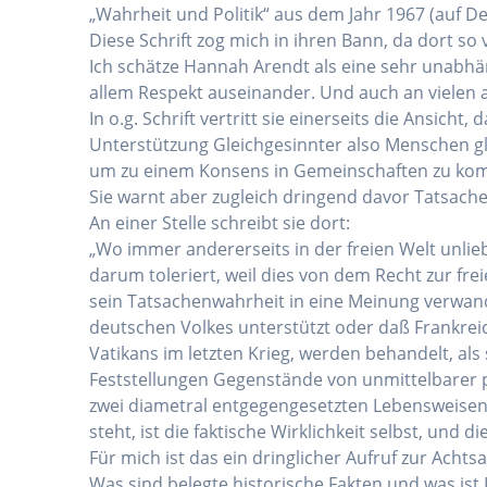
„Wahrheit und Politik“ aus dem Jahr 1967 (auf D
Diese Schrift zog mich in ihren Bann, da dort so 
Ich schätze Hannah Arendt als eine sehr unabhäng
allem Respekt auseinander. Und auch an vielen a
In o.g. Schrift vertritt sie einerseits die Ansic
Unterstützung Gleichgesinnter also Menschen gle
um zu einem Konsens in Gemeinschaften zu kom
Sie warnt aber zugleich dringend davor Tatsach
An einer Stelle schreibt sie dort:
„Wo immer andererseits in der freien Welt unli
darum toleriert, weil dies von dem Recht zur f
sein Tatsachenwahrheit in eine Meinung verwand
deutschen Volkes unterstützt oder daß Frankrei
Vatikans im letzten Krieg, werden behandelt, al
Feststellungen Gegenstände von unmittelbarer po
zwei diametral entgegengesetzten Lebensweisen
steht, ist die faktische Wirklichkeit selbst, und d
Für mich ist das ein dringlicher Aufruf zur Ac
Was sind belegte historische Fakten und was ist 