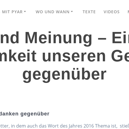
 MIT PYAR
WO UND WANN
TEXTE
VIDEOS
nd Meinung – Ei
mkeit unseren G
gegenüber
edanken gegenüber
ter, in dem auch das Wort des Jahres 2016 Thema ist, stieß