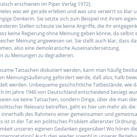
eutsch erschienen im Piper Verlag 1972).
vieles was wir gerade erleben und was uns verwirrt so klar u
ige Denkerin. Sie setzte sich zum Beispiel mit ihrem eigen
nderen Stellen scheute sie keine Angriffe, die ihr entgege
ht, dass keine Regierung ohne Meinung geben könne, da selbst 
icher Meinung angewiesen sei. Sie stellt auch klar, dass d
men, also eine demokratische Auseinandersetzung.
en zu Meinungen zu degradieren.
ebsame Tatsachen diskutiert werden, kann man häufig beoba
reien Meinungsäußerung gefordert werde, daß also, halb be
elt werden. Unbequeme geschichtliche Tatbestände, wie da
ch im Jahre 1940 von Deutschland entscheidend besiegt wurd
s seien sie keine Tatsachen, sondern Dinge, über die man di
litischer Relevanz betreffen, geht es hier um mehr als die
 innerhalb des Rahmens einer gemeinsamen und gemeinsam 
ies ist in der Tat ein politisches Problem allererster Ordnung.
htsamkeit unseren eigenen Gedanken gegenüber! Wo hören di
Interpretation? Auch dies wieder sowohl in unserer Beziehun