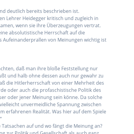
nd deutlich bereits beschrieben ist.
en Lehrer Heidegger kritisch und zugleich in
nkamen, wenn sie ihre Überzeugungen vertrat.
eine absolutistische Herrschaft auf die
as Aufeinanderprallen von Meinungen wichtig ist
chten, daß man ihre bloße Feststellung nur
wußt und halb ohne dessen auch nur gewahr zu
ß die Hitlerherrschaft von einer Mehrheit des
e oder auch die profaschistische Politik des
eser oder jener Meinung sein könne. Da solche
 vielleicht unvermeidliche Spannung zwischen
erfahrenen Realität. Was hier auf dem Spiele
“
e Tatsachen auf und wo fängt die Meinung an?
g zur Politik und Gesellschaft als auch ganz