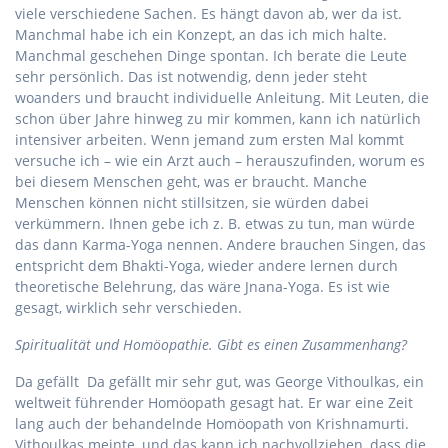
viele verschiedene Sachen. Es hängt davon ab, wer da ist.
Manchmal habe ich ein Konzept, an das ich mich halte.
Manchmal geschehen Dinge spontan. Ich berate die Leute
sehr persönlich. Das ist notwendig, denn jeder steht
woanders und braucht individuelle Anleitung. Mit Leuten, die
schon über Jahre hinweg zu mir kommen, kann ich natürlich
intensiver arbeiten. Wenn jemand zum ersten Mal kommt
versuche ich – wie ein Arzt auch – herauszufinden, worum es
bei diesem Menschen geht, was er braucht. Manche
Menschen können nicht stillsitzen, sie würden dabei
verkümmern. Ihnen gebe ich z. B. etwas zu tun, man würde
das dann Karma-Yoga nennen. Andere brauchen Singen, das
entspricht dem Bhakti-Yoga, wieder andere lernen durch
theoretische Belehrung, das wäre Jnana-Yoga. Es ist wie
gesagt, wirklich sehr verschieden.
Spiritualität und Homöopathie. Gibt es einen Zusammenhang?
Da gefällt Da gefällt mir sehr gut, was George Vithoulkas, ein
weltweit führender Homöopath gesagt hat. Er war eine Zeit
lang auch der behandelnde Homöopath von Krishnamurti.
Vithoulkas meinte, und das kann ich nachvollziehen, dass die