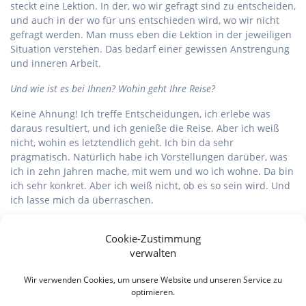
steckt eine Lektion. In der, wo wir gefragt sind zu entscheiden,
und auch in der wo für uns entschieden wird, wo wir nicht
gefragt werden. Man muss eben die Lektion in der jeweiligen
Situation verstehen. Das bedarf einer gewissen Anstrengung
und inneren Arbeit.
Und wie ist es bei Ihnen? Wohin geht Ihre Reise?
Keine Ahnung! Ich treffe Entscheidungen, ich erlebe was
daraus resultiert, und ich genieße die Reise. Aber ich weiß
nicht, wohin es letztendlich geht. Ich bin da sehr
pragmatisch. Natürlich habe ich Vorstellungen darüber, was
ich in zehn Jahren mache, mit wem und wo ich wohne. Da bin
ich sehr konkret. Aber ich weiß nicht, ob es so sein wird. Und
ich lasse mich da überraschen.
Vielen Dank für dieses Interview!
Cookie-Zustimmung
© Marianne Scherer
verwalten
Sedanstraße 33, D-81667 München, Tel. 089 / 48 29 46,
Wir verwenden Cookies, um unsere Website und unseren Service zu
E-Mail:
mascherer@arcor.de
optimieren.