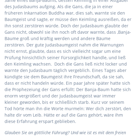
Same eines Banja-Baums, dessen Keimling in einer Astgabel
des Judasbaums aufging. Als die Gans, die ja in einer
früheren Inkarnation Buddha war, dies sah, warnte sie den
Baumgeist und sagte, er müsse den Keimling ausreißen, da er
ihn sonst zerstören würde. Doch der Judasbaum glaubte der
Gans nicht, obwohl sie ihn noch oft davor warnte, dass ‚Banja-
Bäume groß und kräftig werden und andere Bäume
zerstören. Der gute Judasbaumgeist nahm die Warnungen
nicht ernst, glaubte, dass es sich vielleicht sogar um eine
Prüfung hinsichtlich seiner Fürsorglichkeit handle, und ließ
den Keimling wachsen. Doch die Gans ließ nicht locker und
warnte den Judasbaum täglich vergeblich. Eines Tages aber
kündigte sie dem Baumgeist ihre Freundschaft, da sie sah,
dass er nicht handeln würde. Ein paar Jahre später hatte sich
die Prophezeiung der Gans erfüllt: Der Banja-Baum hatte sich
enorm vergrößert und der Judasbaumgeist war immer
kleiner geworden, bis er schließlich starb. Kurz vor seinem
Tod hörte man ihn die Worte murmeln: Wer dich zerstört, den
halte dir vom Leib. Hätte er auf die Gans gehört, wäre ihm
diese Erfahrung erspart geblieben.
Glauben Sie an göttliche Führung? Und wie ist es mit dem freien