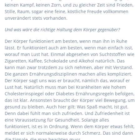
keinen Kampf, keinen Zorn, und zu gleicher Zeit sind Frieden,
Stille, Raum, sogar eine feine, köstliche Freude vollkommen
unverändert stets vorhanden.
Und was wäre die richtige Haltung dem Körper gegenüber?
Der Körper funktioniert am besten, wenn man ihn in Ruhe
lässt. Er funktioniert auch am besten, wenn man einfach isst,
worauf man Lust hat. Einmal abgesehen von Suchtstoffen wie
Zigaretten, Kaffee, Schokolade und Alkohol natürlich. Das
kann man zwar trotzdem zu sich nehmen, aber mit Verstand.
Die ganzen Ernährungsdisziplinen machen alles kompliziert.
Der Körper sagt uns was er braucht, nämlich das, worauf er
Lust hat. Natürlich muss man bei Krankheiten wie hohem
Cholesterinspiegel oder Diabetes Ernährungsregeln befolgen,
das ist klar. Ansonsten braucht der Körper viel Bewegung, um
gesund zu bleiben. Auch hier gilt: Was Spaß macht, ist gut.
Denn dabei fühlt man sich zufrieden. Und Zufriedenheit ist
eine Voraussetzung für Gesundheit. Solange alles
funktioniert, ist es in Ordnung. Wenn dem Körper etwas fehlt,
meldet er sich normalerweise durch Schmerz. Das sind dann
die Signale, die man beachten muss.