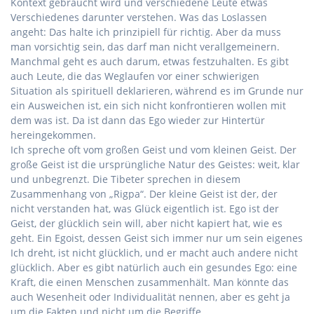
Kontext gebraucht wird und verschiedene Leute etwas
Verschiedenes darunter verstehen. Was das Loslassen
angeht: Das halte ich prinzipiell für richtig. Aber da muss
man vorsichtig sein, das darf man nicht verallgemeinern.
Manchmal geht es auch darum, etwas festzuhalten. Es gibt
auch Leute, die das Weglaufen vor einer schwierigen
Situation als spirituell deklarieren, während es im Grunde nur
ein Ausweichen ist, ein sich nicht konfrontieren wollen mit
dem was ist. Da ist dann das Ego wieder zur Hintertür
hereingekommen.
Ich spreche oft vom großen Geist und vom kleinen Geist. Der
große Geist ist die ursprüngliche Natur des Geistes: weit, klar
und unbegrenzt. Die Tibeter sprechen in diesem
Zusammenhang von „Rigpa“. Der kleine Geist ist der, der
nicht verstanden hat, was Glück eigentlich ist. Ego ist der
Geist, der glücklich sein will, aber nicht kapiert hat, wie es
geht. Ein Egoist, dessen Geist sich immer nur um sein eigenes
Ich dreht, ist nicht glücklich, und er macht auch andere nicht
glücklich. Aber es gibt natürlich auch ein gesundes Ego: eine
Kraft, die einen Menschen zusammenhält. Man könnte das
auch Wesenheit oder Individualität nennen, aber es geht ja
um die Fakten und nicht um die Begriffe.