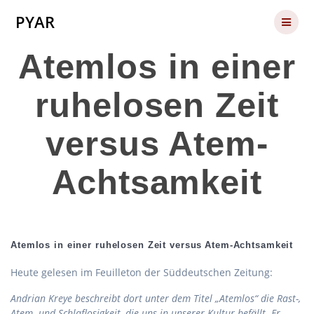
Skip
PYAR
to
content
Atemlos in einer
ruhelosen Zeit
versus Atem-
Achtsamkeit
Atemlos in einer ruhelosen Zeit versus Atem-Achtsamkeit
Heute gelesen im Feuilleton der Süddeutschen Zeitung:
Andrian Kreye beschreibt dort unter dem Titel „Atemlos“ die Rast-,
Atem- und Schlaflosigkeit, die uns in unserer Kultur befällt. Er