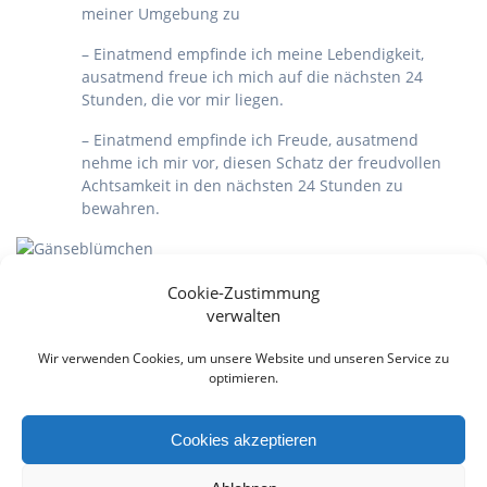
meiner Umgebung zu
– Einatmend empfinde ich meine Lebendigkeit,
ausatmend freue ich mich auf die nächsten 24
Stunden, die vor mir liegen.
– Einatmend empfinde ich Freude, ausatmend
nehme ich mir vor, diesen Schatz der freudvollen
Achtsamkeit in den nächsten 24 Stunden zu
bewahren.
Cookie-Zustimmung
verwalten
[wpi_designer_button id=1766] [wpi_designer_button id=850]
[wpi_designer_button id=759]
Wir verwenden Cookies, um unsere Website und unseren Service zu
optimieren.
Beitragsnavigation
Previous
Next
Previous:
Music for
Next:
Perlen des
Cookies akzeptieren
post:
post:
the One God
Wissens