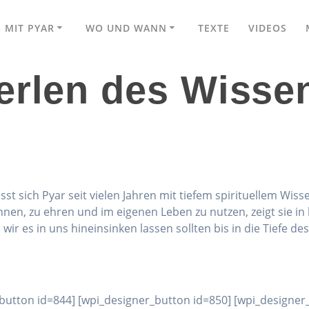
 MIT PYAR
WO UND WANN
TEXTE
VIDEOS
erlen des Wisse
asst sich Pyar seit vielen Jahren mit tiefem spirituellem W
kennen, zu ehren und im eigenen Leben zu nutzen, zeigt sie i
wir es in uns hineinsinken lassen sollten bis in die Tiefe d
button id=844] [wpi_designer_button id=850] [wpi_designer