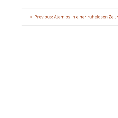
Beitragsnavigation
Previous
Previous:
Atemlos in einer ruhelosen Zei
post: