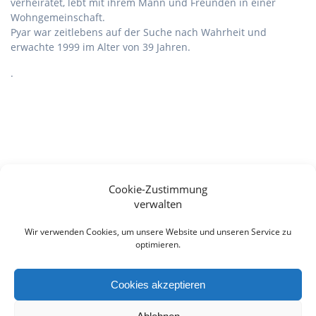
verheiratet, lebt mit ihrem Mann und Freunden in einer
Wohngemeinschaft.
Pyar war zeitlebens auf der Suche nach Wahrheit und
erwachte 1999 im Alter von 39 Jahren.
.
[wpi_designer_button id=1766] [wpi_designer_button id=850]
Cookie-Zustimmung
[wpi_designer_button id=759]
verwalten
Wir verwenden Cookies, um unsere Website und unseren Service zu
Beitragsnavigation
optimieren.
Next
Next:
Spirituelle
Previous
post:
Previous:
Perlen des
Unterscheidung –
post:
Wissens
Herausforderung und
Cookies akzeptieren
Glück