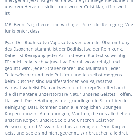
hier, genau jetzt. Ist genau da wo die grundlegende Gutheit in
unserem Herzen residiert und wo der Geist klar, offen weit
ist.
MB: Beim Dzogchen ist ein wichtiger Punkt die Reinigung. Wie
funktioniert das?
Pyar: Der Bodhisattva Vajrasattva, von dem die Übermittlung
des Dzogchen stammt, ist der Bodhisattva der Reinigung.
Daher ist Reinigung jeder Art in diesem Kontext so wichtig.
Für mich zeigt sich Vajrasattva überall wo gereinigt und
geputzt wird. Jeder Straßenkehrer und Müllmann, jeder
Tellerwäscher und jede Putzfrau und ich selbst morgens
beim Duschen sind Manifestationen von Vajrasattva.
Vajrasattva heißt Diamantwesen und er repräsentiert auch
die diamantene unzerstörbare Natur unseres Geistes – offen,
klar weit. Diese Haltung ist der grundlegende Schritt bei der
Reinigung. Dazu kommen dann alle möglichen Übungen.
Körperübungen, Atemübungen, Mantren, die uns alle helfen
unseren Körper, unsere Seele und unseren Geist von
Verwirrung und Missverständnis zu reinigen. Denn Körper,
Geist und Seele sind nicht getrennt. Wir brauchen alle drei.