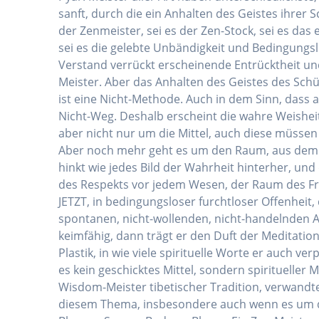
sanft, durch die ein Anhalten des Geistes ihrer
der Zenmeister, sei es der Zen-Stock, sei es das 
sei es die gelebte Unbändigkeit und Bedingungslo
Verstand verrückt erscheinende Entrücktheit un
Meister. Aber das Anhalten des Geistes des Sch
ist eine Nicht-Methode. Auch in dem Sinn, dass al
Nicht-Weg. Deshalb erscheint die wahre Weisheit 
aber nicht nur um die Mittel, auch diese müssen
Aber noch mehr geht es um den Raum, aus dem d
hinkt wie jedes Bild der Wahrheit hinterher, un
des Respekts vor jedem Wesen, der Raum des Frie
JETZT, in bedingungsloser furchtloser Offenhei
spontanen, nicht-wollenden, nicht-handelnden A
keimfähig, dann trägt er den Duft der Meditation,
Plastik, in wie viele spirituelle Worte er auch 
es kein geschicktes Mittel, sondern spirituelle
Wisdom-Meister tibetischer Tradition, verwandte 
diesem Thema, insbesondere auch wenn es um die