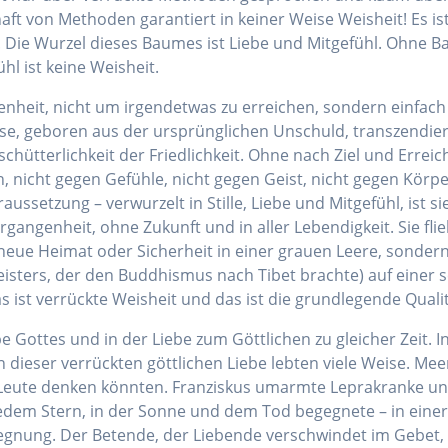
aft von Methoden garantiert in keiner Weise Weisheit! Es is
 Die Wurzel dieses Baumes ist Liebe und Mitgefühl. Ohne B
l ist keine Weisheit.
nheit, nicht um irgendetwas zu erreichen, sondern einfach we
Weise, geboren aus der ursprünglichen Unschuld, transzendi
ütterlichkeit der Friedlichkeit. Ohne nach Ziel und Erreic
nicht gegen Gefühle, nicht gegen Geist, nicht gegen Körper
ssetzung – verwurzelt in Stille, Liebe und Mitgefühl, ist s
gangenheit, ohne Zukunft und in aller Lebendigkeit. Sie fli
neue Heimat oder Sicherheit in einer grauen Leere, sondern 
rs, der den Buddhismus nach Tibet brachte) auf einer sch
s ist verrückte Weisheit und das ist die grundlegende Qual
be Gottes und in der Liebe zum Göttlichen zu gleicher Zeit. 
ieser verrückten göttlichen Liebe lebten viele Weise. Meer
 Leute denken könnten. Franziskus umarmte Leprakranke un
jedem Stern, in der Sonne und dem Tod begegnete – in eine
egnung. Der Betende, der Liebende verschwindet im Gebet, i