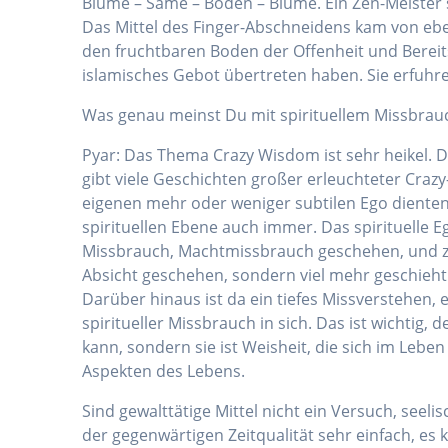
Blume – Same – Boden – Blume. Ein Zen-Meister s
Das Mittel des Finger-Abschneidens kam von eben
den fruchtbaren Boden der Offenheit und Bereits
islamisches Gebot übertreten haben. Sie erfuhr
Was genau meinst Du mit spirituellem Missbrau
Pyar: Das Thema Crazy Wisdom ist sehr heikel. 
gibt viele Geschichten großer erleuchteter Craz
eigenen mehr oder weniger subtilen Ego dienten
spirituellen Ebene auch immer. Das spirituelle E
Missbrauch, Machtmissbrauch geschehen, und zu
Absicht geschehen, sondern viel mehr geschieht
Darüber hinaus ist da ein tiefes Missverstehen,
spiritueller Missbrauch in sich. Das ist wichti
kann, sondern sie ist Weisheit, die sich im Leben
Aspekten des Lebens.
Sind gewalttätige Mittel nicht ein Versuch, seel
der gegenwärtigen Zeitqualität sehr einfach, es