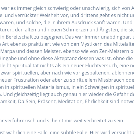
 war es immer gleich schwierig oder unschwierig, sich von A
 und verrückter Weisheit vor, und drittens geht es nicht um
waren, und solche, die in ihrem Ausdruck sanft waren. Und z
uren, den alten und neuen Schmerzen und Ängsten, die sic
d in Bereitschaft zu begegnen. Das war immer unabdingbar
e Art ebenso praktiziert wie von den Mystikern des Mittelalt
r Marpa und dessen Meister, ebenso wie von Zen-Meistern o
Hingabe und ohne diese Akzeptanz dessen was ist, ohne die 
leibt Spiritualität nichts als ein neuer Fluchtversuch, eine
war spirituellen, aber nach wie vor gespaltenen, ablehne
neuer Frustration oder aber zu spirituellem Missbrauch od
n in spirituellen Materialismus, in ein Schwelgen in spiritu
d gleichzeitig liegt auch genau hier wieder die Gefahr des
keit, Da-Sein, Präsenz, Meditation, Ehrlichkeit sind notwe
r verführerisch und scheint mir weit verbreitet zu sein.
t wahrlich eine Falle, eine subtile Falle. Hier wird versucht z