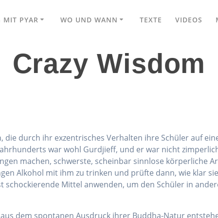
 MIT PYAR
WO UND WANN
TEXTE
VIDEOS
Crazy Wisdom
n, die durch ihr exzentrisches Verhalten ihre Schüler auf ein
ahrhunderts war wohl Gurdjieff, und er war nicht zimperli
en machen, schwerste, schein­bar sinnlose körperliche Arbe
ngen Alkohol mit ihm zu trinken und prüfte dann, wie klar s
sst schockierende Mittel anwenden, um den Schüler in ande
te, aus dem spontanen Ausdruck ihrer Buddha-Natur entsteh