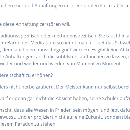
uchen Gier und Anhaftungen in ihrer subtilen Form, aber m
 diese Anhaftung zerstören will.
traditionsspezifisch oder methodenspezifisch. Sie taucht in 
 Bardo der Meditation (so nennt man in Tibet das Schwelg
ed, denn auch dem muss begegnet werden. Es gibt keine Abk
le Anhaftungen, auch die subtilsten, auftauchen zu lassen,
r wieder und wieder und wieder, von Moment zu Moment.
Bereitschaft zu erhöhen?
ers nicht herbeizaubern. Der Meister kann nur selbst bereit 
Darf er denn gar nicht die Absicht haben, seine Schüler auf
scht, dass alle Wesen in Frieden sein mögen, und lebt dafür.
wusst. Und er projiziert nicht auf eine Zukunft, sondern blei
n diesem Paradox zu stehen.