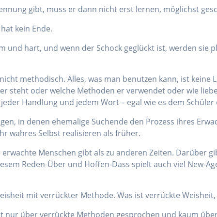
rennung gibt, muss er dann nicht erst lernen, möglichst ges
 hat kein Ende.
nd hart, und wenn der Schock geglückt ist, werden sie plötz
icht methodisch. Alles, was man benutzen kann, ist keine Li
on er steht oder welche Methoden er verwendet oder wie lie
er jeder Handlung und jedem Wort – egal wie es dem Schüler
gen, in denen ehemalige Suchende den Prozess ihres Erwa
r wahres Selbst realisieren als früher.
erwachte Menschen gibt als zu anderen Zeiten. Darüber gibt e
diesem Reden-Über und Hoffen-Dass spielt auch viel New-Ag
sheit mit verrückter Methode. Was ist verrückte Weisheit, w
fast nur über verrückte Methoden gesprochen und kaum über 