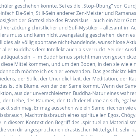
 Schüler geschehen konnte. Sei es die „Stop-Übung“ von Gurd
einfach Da-Sein, Still-Sein anderer Zen-Meister und Ramanas,
sigkeit der Gottesliebe des Franziskus – auch ein Narr Gotte
d Verzückung christlicher und Sufi-Mystiker – allesamt im
ülers muss und kann nicht zwangsläufig geschehen, denn es
l dies als völlig spontane nicht-handelnde, wunschlose Aktio
aller Buddhas dem Intellekt auch als verrückt. Sei der Ausd
 adäquat sein – im Buddhismus spricht man von geschickten
iese Mittel kommen, und um den Boden, in den sie wie ein
d dennoch möchte ich es hier verwenden. Das geschickte Mit
dens, der Stille, der Unendlichkeit, der Meditation, der R
t, das ist die Blume, von der der Same kommt. Wenn der Sa
ktion, aus der unverschleierten Buddha-Natur eines wahren
 der Liebe, des Raumes, den Duft der Blume an sich, egal wie
verpackt sein mag. Er mag aussehen wie ein Same, riechen wie
r Missbrauch, Machtmissbrauch eines spirituellen Egos. Chög
in diesem Kontext den Begriff des „spirituellen Materialism
 von dir angesprochenen drastischen Mittel geht, sehr nah