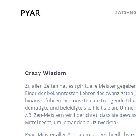
Skip
to
PYAR
SATSANG
content
Crazy Wisdom
Zu allen Zeiten hat es spirituelle Meister gegebe
Einer der bekanntesten
Lehrer des zwanzigsten J
hinauszuführen. Sie mussten anstrengende Übung
demütigte und beleidigte sie, hielt sie an, Unme
z.B. Zen-Meistern wird berichtet, dass sie bewu
Mittel recht, um jemanden aufzuwecken?
Pyar: Meister aller Art haben unterschiedlichs