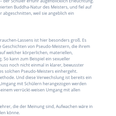
– der Schüler erfuhr augenblicklich Erleuchtung.
ierten Buddha-Natur des Meisters, und fiel auf
abgeschnitten, weil sie angeblich ein
rauchen-Lassens ist hier besonders groß. Es
ele Geschichten von Pseudo-Meistern, die ihrem
f welcher körperlichen, materiellen,
. So kann zum Beispiel ein sexueller
ss noch nicht einmal in klarer, bewusster
nes solchen Pseudo-Meisters einhergeht.
Methode. Und diese Verwechslung ist bereits ein
f im Umgang mit Schülern herangezogen werden
in seinem verrückt-weisen Umgang mit allen
 Lehrer, die der Meinung sind, Aufwachen wäre in
den könne.