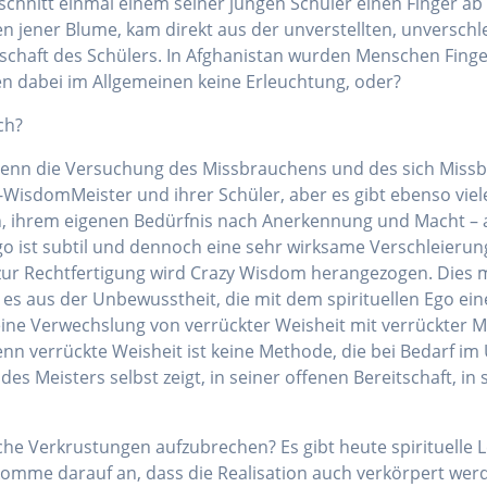
chnitt einmal einem seiner jungen Schüler einen Finger ab 
 jener Blume, kam direkt aus der unverstellten, unverschle
chaft des Schülers. In Afghanistan wurden Menschen Finger 
en dabei im Allgemeinen keine Erleuchtung, oder?
ch?
Denn die Versuchung des Missbrauchens und des sich Missb
y-Wisdom­Meister und ihrer Schüler, aber es gibt ebenso vi
, ihrem eigenen Bedürfnis nach Anerkennung und Macht – au
go ist subtil und dennoch eine sehr wirksame Verschleierung
r Rechtfertigung wird Crazy Wisdom herangezogen. Dies mu
 es aus der Unbewusstheit, die mit dem spirituellen Ego ei
 eine Verwechslung von verrückter Weisheit mit verrückter 
g, denn verrückte Weisheit ist keine Methode, die bei Bedar
 des Meisters selbst zeigt, in seiner offenen Bereitschaft, 
ische Verkrustungen aufzubrechen? Es gibt heute spirituelle
 komme darauf an, dass die Realisation auch verkörpert wer