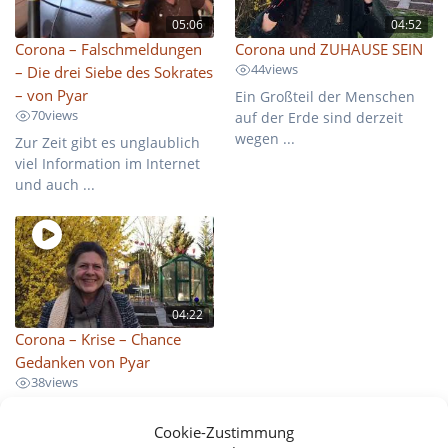
05:06
04:52
Corona – Falschmeldungen
Corona und ZUHAUSE SEIN
44
views
– Die drei Siebe des Sokrates
– von Pyar
Ein Großteil der Menschen
70
views
auf der Erde sind derzeit
wegen ...
Zur Zeit gibt es unglaublich
viel Information im Internet
und auch ...
04:22
Corona – Krise – Chance
Gedanken von Pyar
38
views
Ich ermutige euch, alle
Regelungen, die die Corona-
Cookie-Zustimmung