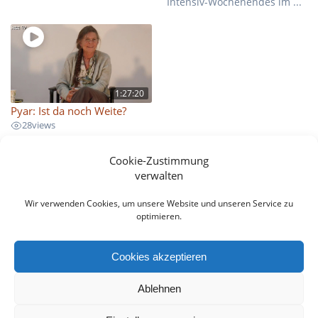
Intensiv-Wochenendes im ...
1:27:20
Pyar: Ist da noch Weite?
28
views
Satsang mit Pyar am
Freitagabend eines Intensiv-
Cookie-Zustimmung
Wochenendes im ...
verwalten
Wir verwenden Cookies, um unsere Website und unseren Service zu
optimieren.
Beitragsnavigation
Previous
Previous:
Pyar: Das
Next
Next:
Pyar: Die Sicht des
post:
Wissen um das Eine, das
post:
reinen Gewahrseins
Cookies akzeptieren
alles befreit
Ablehnen