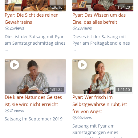
1:36:10
1:34:20
Pyar: Die Sicht des reinen
Pyar: Das Wissen um das
Gewahrseins
Eine, das alles befreit
26
views
28
views
Dies ist der Satsang mit Pyar
Dieses ist der Satsang mit
am Samstagnachmittag eines
Pyar am Freitagabend eines
...
...
1:31:25
1:41:15
Die klare Natur des Geistes
Pyar: Wer frisch im
ist, sie wird nicht erreicht
Selbstgewahrsein ruht, ist
21
views
frei von Angst
66
views
Satsang im September 2019
Satsang mit Pyar am
Samstagmorgen eines