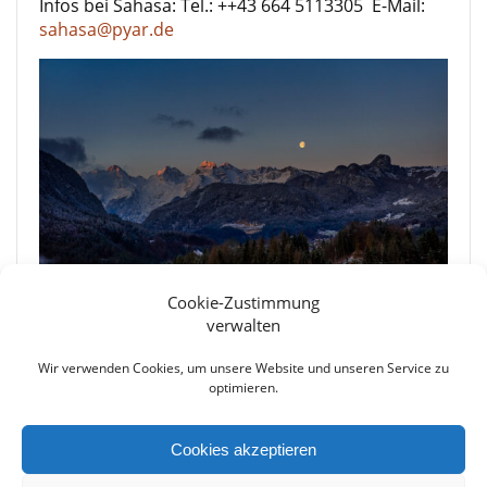
Infos bei Sahasa: Tel.: ++43 664 5113305 E-Mail:
sahasa@pyar.de
© w.troll
Cookie-Zustimmung
verwalten
Wir verwenden Cookies, um unsere Website und unseren Service zu
optimieren.
Beitragsnavigation
Previous
Previous:
Satsang in
Next
Next:
Oster-Retreat 2027
post:
München – live und
post:
– live und online
Cookies akzeptieren
online