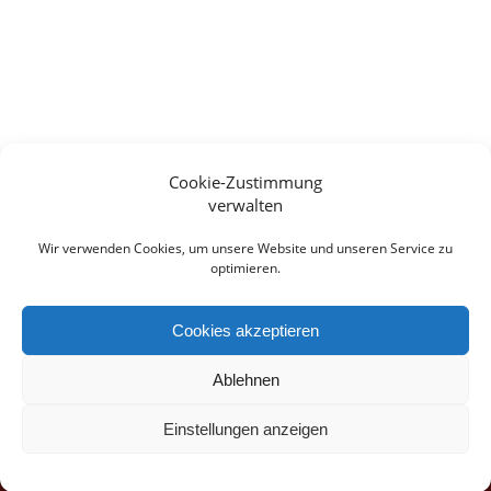
Cookie-Zustimmung
verwalten
Wir verwenden Cookies, um unsere Website und unseren Service zu
optimieren.
Cookies akzeptieren
Ablehnen
Einstellungen anzeigen
© 2026 Pyar ꞏ Design:
Michele Chesi
ꞏ
Impressum
ꞏ
Datenschutz
ꞏ
Widerrufsbelehrung
ꞏ
ꞏ
ꞏ