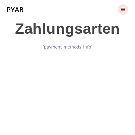
Skip
PYAR
to
content
Zahlungsarten
[payment_methods_info]