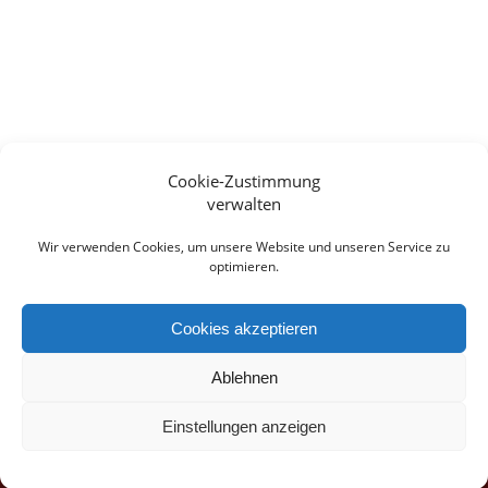
Cookie-Zustimmung
verwalten
Wir verwenden Cookies, um unsere Website und unseren Service zu
optimieren.
Cookies akzeptieren
Ablehnen
Einstellungen anzeigen
© 2026 Pyar ꞏ Design:
Michele Chesi
ꞏ
Impressum
ꞏ
Datenschutz
ꞏ
Widerrufsbelehrung
ꞏ
ꞏ
ꞏ